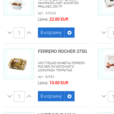
НАЧИНКОЙ LINDT ASSORTED
PRALINES 250 ГР
Арт.: 476326
Цена:
22.00 EUR
В корзину
FERRERO ROCHER 375G
ХРУСТЯЩИЕ КОНФЕТЫ FERRERO
ROCHER ИЗ МОЛОЧНОГО
ШОКОЛАДА, ПОКРЫТЫЕ
ИЗМЕЛЬЧЕННЫМИ ОРЕШКАМИ С
Арт.: 82593
НАЧИНКОЙ ИЗ КРЕМА И ЛЕСНОГО
ОРЕХА 375 ГР
Цена:
10.00 EUR
В корзину