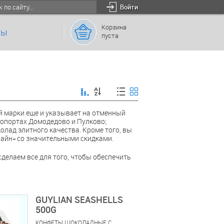
Войти
Корзина
ты
пуста
й марки еще и указывает на отменный
ропортах Домодедово и Пулково;
лад элитного качества. Кроме того, вы
айн» со значительными скидками.
делаем все для того, чтобы обеспечить
GUYLIAN SEASHELLS
500G
КОНФЕТЫ ШОКОЛАДНЫЕ С