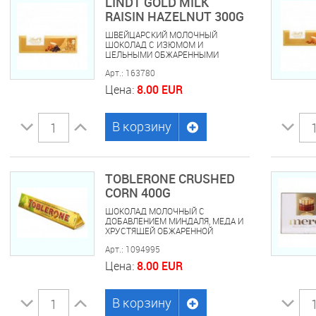
LINDT GOLD MILK
RAISIN HAZELNUT 300G
ШВЕЙЦАРСКИЙ МОЛОЧНЫЙ
ШОКОЛАД С ИЗЮМОМ И
ЦЕЛЬНЫМИ ОБЖАРЕННЫМИ
ЛЕСНЫМИ ОРЕХАМИ LINDT GOLD
Арт.: 163780
MILK RAISIN HAZELNUT 300 ГР
Цена:
8.00 EUR
В корзину
TOBLERONE CRUSHED
CORN 400G
ШОКОЛАД МОЛОЧНЫЙ С
ДОБАВЛЕНИЕМ МИНДАЛЯ, МЕДА И
ХРУСТЯЩЕЙ ОБЖАРЕННОЙ
КУКУРУЗЫ TOBLERONE CRUSHED
Арт.: 1094995
CORN 400 ГР
Цена:
8.00 EUR
В корзину