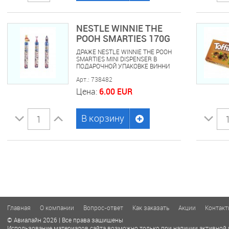
NESTLE WINNIE THE
POOH SMARTIES 170G
ДРАЖЕ NESTLE WINNIE THE POOH
SMARTIES MINI DISPENSER В
ПОДАРОЧНОЙ УПАКОВКЕ ВИННИ
ПУХ 170 ГР
Арт.: 738482
Цена:
6.00 EUR
В корзину
Главная
О компании
Вопрос-ответ
Как заказать
Акции
Контак
© Авиалайн 2026 | Все права защищены
Использование материалов сайта возможно только при наличии активной 