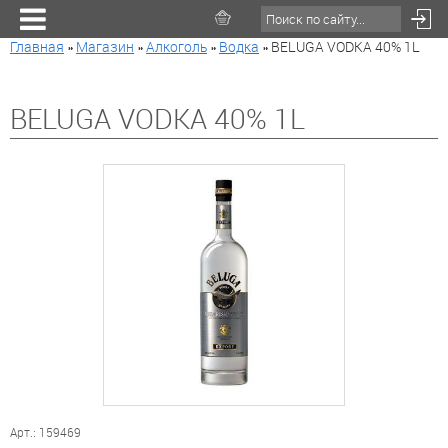
Главная
»
Магазин
»
Алкоголь
»
Водка
»
BELUGA VODKA 40% 1L
BELUGA VODKA 40% 1L
Арт.: 159469